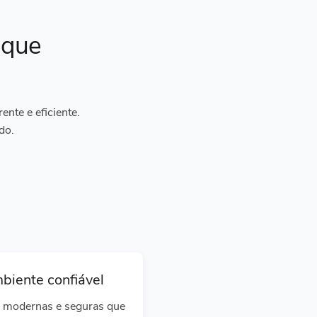
ique
nte e eficiente.
do.
biente confiável
 modernas e seguras que