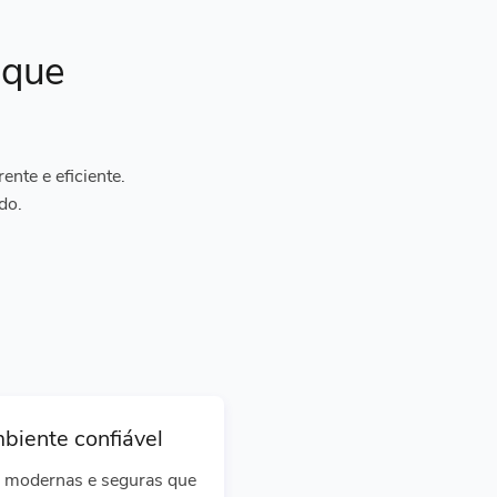
ique
nte e eficiente.
do.
biente confiável
 modernas e seguras que