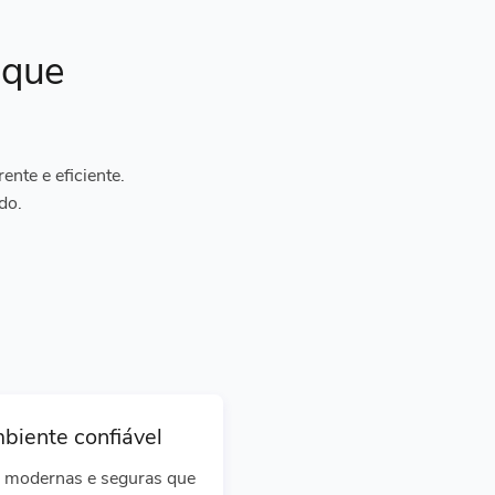
ique
nte e eficiente.
do.
biente confiável
 modernas e seguras que