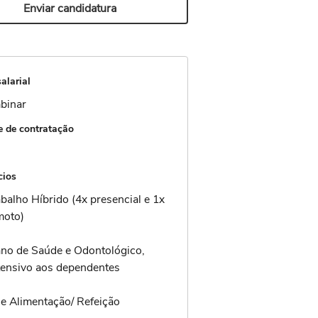
Enviar candidatura
alarial
binar
 de contratação
cios
abalho Híbrido (4x presencial e 1x
moto)
ano de Saúde e Odontológico,
tensivo aos dependentes
le Alimentação/ Refeição