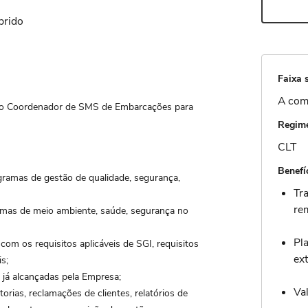
brido
Faixa s
A com
mo Coordenador de SMS de Embarcações para
Regime
CLT
Benefí
gramas de gestão de qualidade, segurança,
Tr
re
ramas de meio ambiente, saúde, segurança no
Pl
om os requisitos aplicáveis de SGI, requisitos
ex
s;
 já alcançadas pela Empresa;
Va
orias, reclamações de clientes, relatórios de