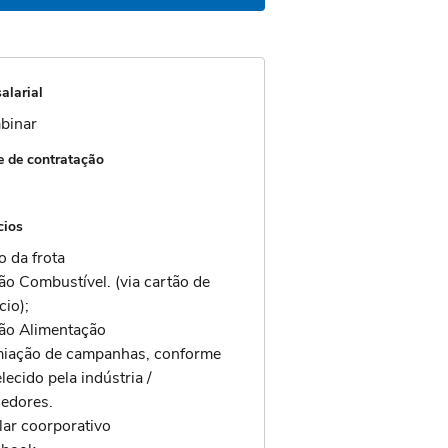
alarial
binar
 de contratação
cios
o da frota
ão Combustível. (via cartão de
cio);
tão Alimentação
miação de campanhas, conforme
lecido pela indústria /
cedores.
lar coorporativo