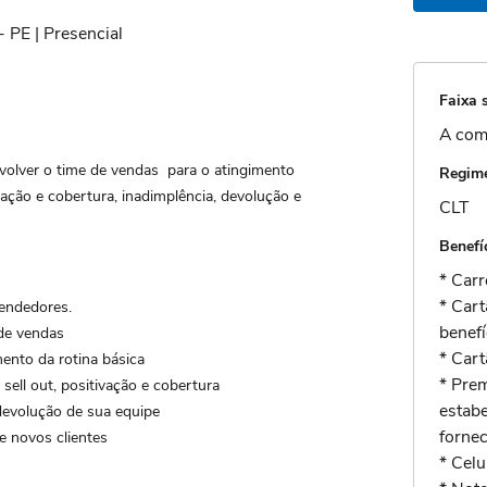
- PE | Presencial
Faixa s
A com
volver o time de vendas para o atingimento
Regime
vação e cobertura, inadimplência, devolução e
CLT
Benefí
* Carr
* Cart
vendedores.
benefí
 de vendas
* Car
mento da rotina básica
* Pre
sell out, positivação e cobertura
estabe
 devolução de sua equipe
forne
e novos clientes
* Celu