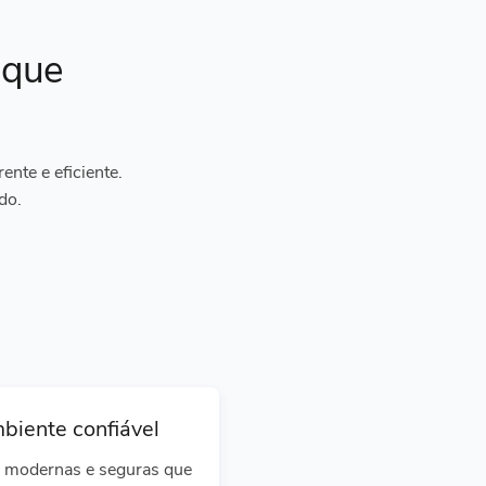
ique
nte e eficiente.
do.
biente confiável
 modernas e seguras que