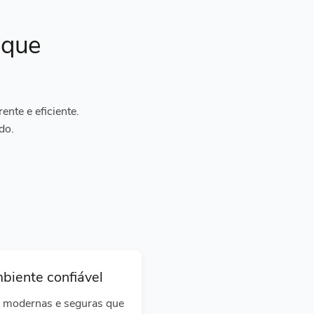
ique
nte e eficiente.
do.
biente confiável
 modernas e seguras que