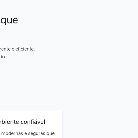
ique
nte e eficiente.
do.
biente confiável
 modernas e seguras que