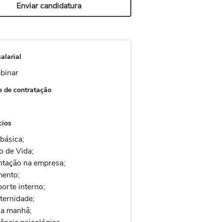
Enviar candidatura
alarial
binar
 de contratação
cios
básica;
o de Vida;
ntação na empresa;
mento;
orte interno;
ternidade;
da manhã;