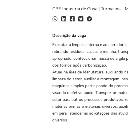
CBF Indústria de Gusa | Turmalina - M
Descrição da vaga
Executar a limpeza interna e aos arredore
retirando resíduos, cascas e moinha, tran
apropriado; confeccionar massa de argila p
dos fornos após carbonização.
Atuar na área de Manufatura, auxiliando na
limpeza do setor, auxiliar a montagem, b
máquinas simples participando do proces
visando o efetivo apoio. Transportar mate
setor para outros processos produtivos, r
matérias primas e materiais diversos; aux
em geral; atender as solicitações das ativ
diversos.