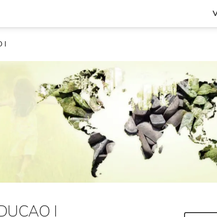
V
 I
DUCAO I