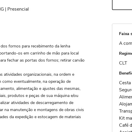
G | Presencial
Faixa s
A com
s dos fornos para recebimento da lenha
sportando-os em carrinho de mão para local
Regime
ara fechar as portas dos fornos; retirar carvão
CLT
Benefí
s atividades organizacionais, na ordem e
em como eventualmente, na operação de
Cesta 
samento, alimentação e ajustes das mesmas,
Segur
riais, produtos e peças de sua máquina e/ou
Alime
ealizar atividades de descarregamento de
Aloja
iliar na manutenção e montagens de obras civis
Transp
idades da expedição e estocagem de materiais
Kit ma
Café 