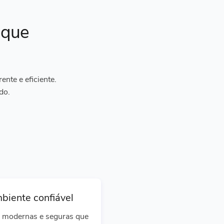
ique
nte e eficiente.
do.
biente confiável
 modernas e seguras que