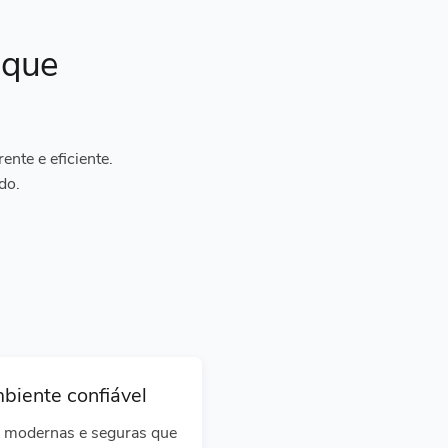
ique
nte e eficiente.
do.
biente confiável
 modernas e seguras que