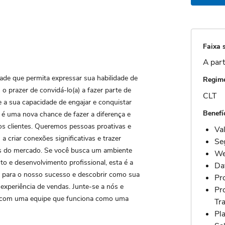
Faixa s
A part
de que permita expressar sua habilidade de
Regime
 prazer de convidá-lo(a) a fazer parte de
CLT
 a sua capacidade de engajar e conquistar
Benefí
a é uma nova chance de fazer a diferença e
os clientes. Queremos pessoas proativas e
Va
 criar conexões significativas e trazer
Se
s do mercado. Se você busca um ambiente
We
o e desenvolvimento profissional, esta é a
Day
ir para o nosso sucesso e descobrir como sua
Pr
experiência de vendas. Junte-se a nós e
Pr
es com uma equipe que funciona como uma
Tr
​P