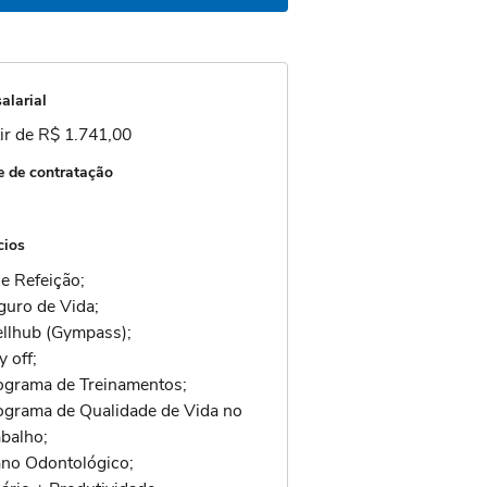
alarial
ir de R$ 1.741,00
 de contratação
cios
le Refeição;
guro de Vida;
llhub (Gympass);
 off;
ograma de Treinamentos;
ograma de Qualidade de Vida no
abalho;
lano Odontológico;