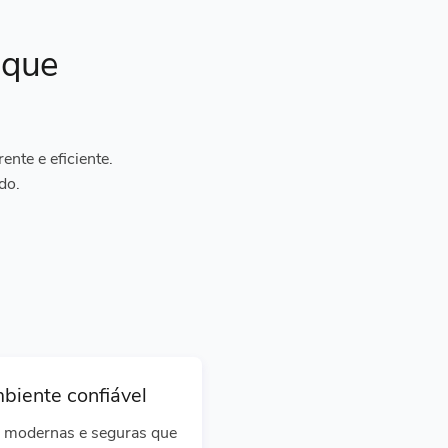
ique
nte e eficiente.
do.
biente confiável
 modernas e seguras que