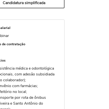
Candidatura simplificada
alarial
binar
 de contratação
cios
sistência médica e odontológica
pcionais, com adesão subsidiada
lo colaborador);
nvênio com farmácias;
eitório no local;
ansporte por rota de ônibus
liveira e Santo Antônio do