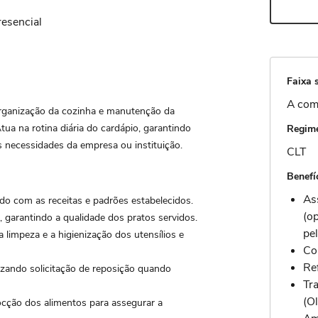
resencial
Faixa s
A com
organização da cozinha e manutenção da
tua na rotina diária do cardápio, garantindo
Regime
 necessidades da empresa ou instituição.
CLT
Benefí
As
rdo com as receitas e padrões estabelecidos.
(o
e, garantindo a qualidade dos pratos servidos.
pe
 limpeza e a higienização dos utensílios e
Co
Ref
lizando solicitação de reposição quando
Tr
(O
ocção dos alimentos para assegurar a