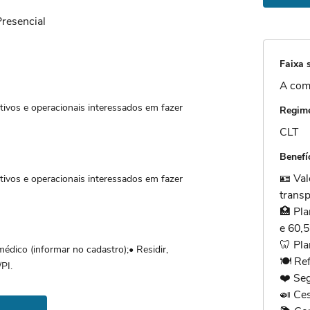
Presencial
Faixa s
A com
ivos e operacionais interessados em fazer
Regime
CLT
Benefí
🪪 Val
ivos e operacionais interessados em fazer
transp
🏥 Pl
e 60,
🦷 Pl
édico (informar no cadastro);• Residir,
🍽️ Re
PI.
❤️ Se
🍛 Ce