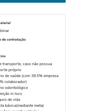
alarial
binar
 de contratação
cios
e transporte, caso não possua
orte próprio
ano de saúde (com 39,5% empresa
5% colaborador)
ano odontológico
feição in loco
guro de vida
sta básica(mediante meta)