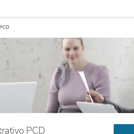
o PCD
trativo PCD