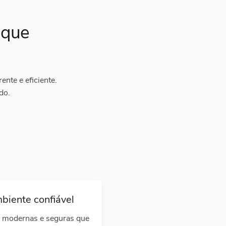
ique
nte e eficiente.
do.
biente confiável
 modernas e seguras que