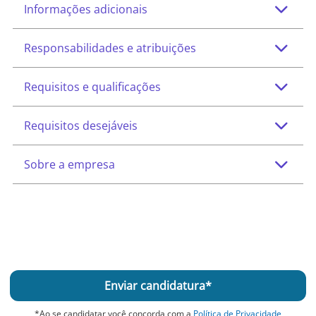
Informações adicionais
Teste
Responsabilidades e atribuições
Faixa salarial
A combinar
Requisitos e qualificações
Teste
Regime de contratação
CLT
Requisitos desejáveis
Teste
Benefícios
Teste
Sobre a empresa
Teste
Teste
Enviar candidatura*
*Ao se candidatar você concorda com a
Política de Privacidade