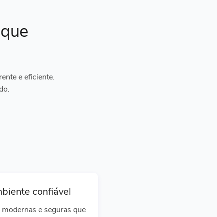
ique
nte e eficiente.
do.
biente confiável
 modernas e seguras que