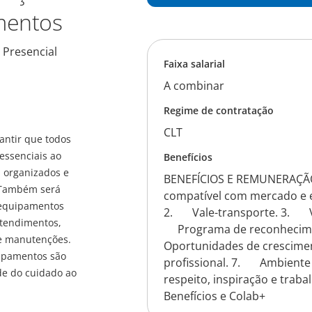
mentos
 Presencial
Faixa salarial
A combinar
Regime de contratação
CLT
antir que todos
essenciais ao
Benefícios
, organizados e
BENEFÍCIOS E REMUNERAÇ
. Também será
compatível com mercado e ex
 equipamentos
2. Vale-transporte. 3. Va
atendimentos,
Programa de reconhecim
e manutenções.
Oportunidades de crescime
uipamentos são
profissional. 7. Ambiente 
de do cuidado ao
respeito, inspiração e trab
Benefícios e Colab+