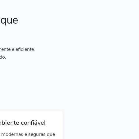
ique
nte e eficiente.
do.
biente confiável
 modernas e seguras que