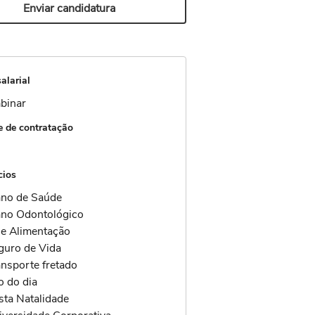
Enviar candidatura
alarial
binar
 de contratação
cios
ano de Saúde
ano Odontológico
le Alimentação
guro de Vida
ansporte fretado
o do dia
sta Natalidade