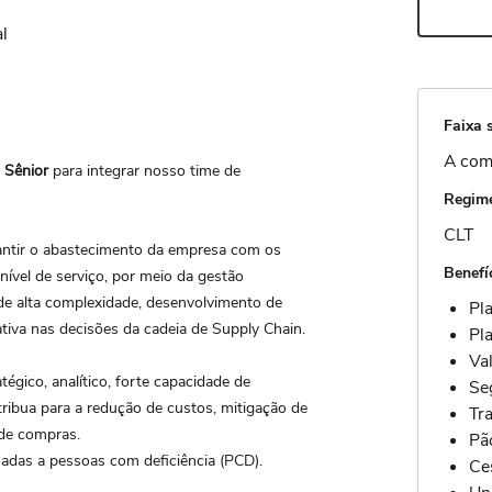
l
Faixa s
A com
 Sênior
para integrar nosso time de
Regime
CLT
rantir o abastecimento da empresa com os
Benefí
nível de serviço, por meio da gestão
de alta complexidade, desenvolvimento de
Pl
ativa nas decisões da cadeia de Supply Chain.
Pl
Va
égico, analítico, forte capacidade de
Se
ribua para a redução de custos, mitigação de
Tr
 de compras.
Pã
adas a pessoas com deficiência (PCD).
Ce