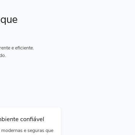
ique
nte e eficiente.
do.
biente confiável
 modernas e seguras que