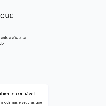
ique
nte e eficiente.
do.
biente confiável
 modernas e seguras que