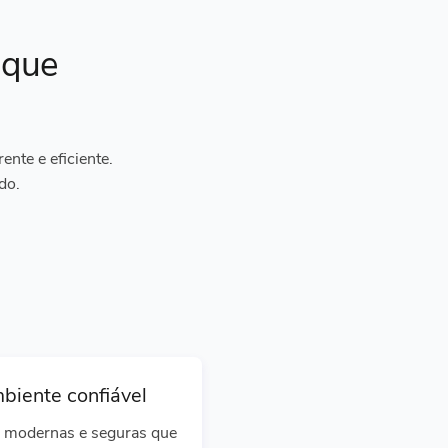
ique
nte e eficiente.
do.
biente confiável
 modernas e seguras que