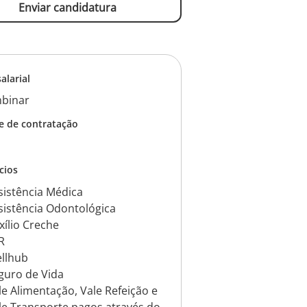
Enviar candidatura
salarial
binar
e de contratação
cios
sistência Médica
sistência Odontológica
xílio Creche
R
llhub
guro de Vida
le Alimentação, Vale Refeição e
le Transporte pagos através do