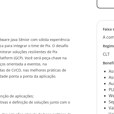
Faixa 
A com
tware Java Sênior com sólida experiência
ca para integrar o time de Pix. O desafio
Regim
itorar soluções resilientes de Pix
CLT
Platform (GCP). Você será peça-chave na
Benefí
iços orientada a eventos, na
as de CI/CD, nas melhores práticas de
As
dade ponta a ponta da aplicação.
As
Au
PL
We
nção de aplicações;
Se
ativas e definição de soluções junto com o
Va
Va