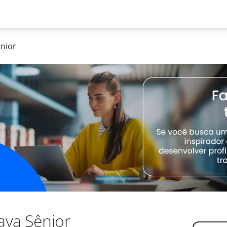
ênior
ava Sênior