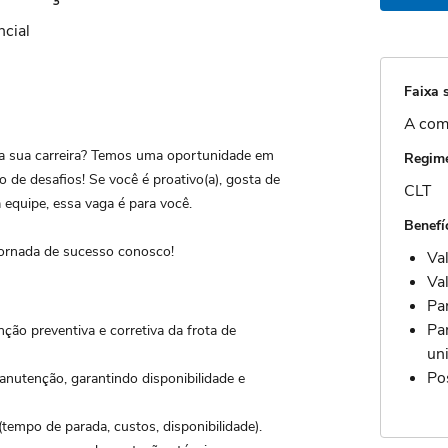
ncial
Faixa s
A com
na sua carreira? Temos uma oportunidade em
Regime
 de desafios! Se você é proativo(a), gosta de
CLT
 equipe, essa vaga é para você.
Benefí
 jornada de sucesso conosco!
Va
Va
Pa
Pa
ção preventiva e corretiva da frota de
un
Po
anutenção, garantindo disponibilidade e
empo de parada, custos, disponibilidade).