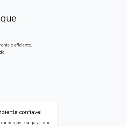
ique
nte e eficiente.
do.
biente confiável
 modernas e seguras que