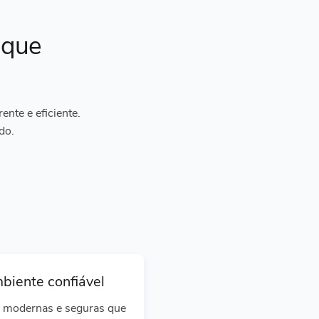
ique
nte e eficiente.
do.
biente confiável
 modernas e seguras que