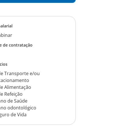
salarial
binar
e de contratação
cios
le Transporte e/ou
tacionamento
le Alimentação
le Refeição
ano de Saúde
ano odontológico
guro de Vida