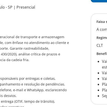
lo - SP | Presencial
Faixa 
A com
racional de transporte e armazenagem
Regim
e, com ênfase no atendimento ao cliente e
CLT
orte. Garante rastreabilidade,
Benefí
430/2020), análise crítica de prazos e
cia da cadeia fria.
Va
es
Va
Va
esponsáveis por entregas e coletas,
Pl
ompanhamento e resolução de pendências.
Pl
telefone, e-mail e WhatsApp, esclarecendo
Se
is desvios.
e entrega (OTIF, tempo de trânsito),