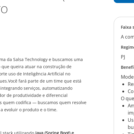
TO
Faixa 
A com
Regim
PJ
rma da Salsa Technology e buscamos uma
o que queira atuar na construção de
Benefí
te uso de Inteligência Artificial no
Model
ues.Você fará parte de um time que está
Re
 integrando serviços, automatizando
Co
dor de produtividade e diferencial
O que
as quem codifica — buscamos quem resolve
Am
a evoluir o produto e o time.
im
Us
bu
l stack utilizando
Java (Spring Boot) e