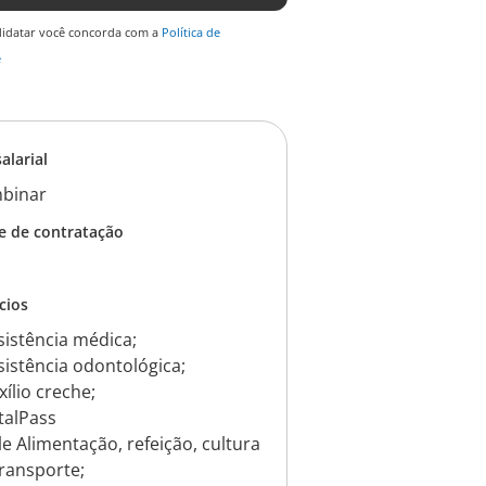
didatar você concorda com a
Política de
e
salarial
binar
e de contratação
cios
sistência médica;
sistência odontológica;
xílio creche;
talPass
le Alimentação, refeição, cultura
transporte;