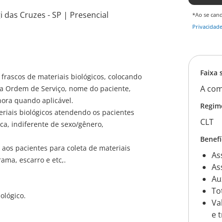
 das Cruzes - SP | Presencial
*Ao se can
Privacidad
Faixa 
 frascos de materiais biológicos, colocando
A com
a Ordem de Serviço, nome do paciente,
hora quando aplicável.
Regim
eriais biológicos atendendo os pacientes
CLT
ca, indiferente de sexo/gênero,
Benefí
 aos pacientes para coleta de materiais
As
ama, escarro e etc,.
As
Au
To
iológico.
Va
e 