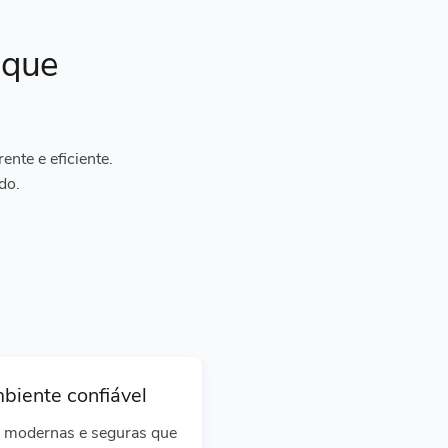
ique
nte e eficiente.
do.
biente confiável
 modernas e seguras que