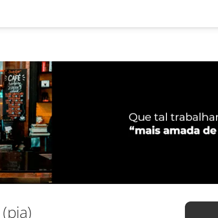
(pia)