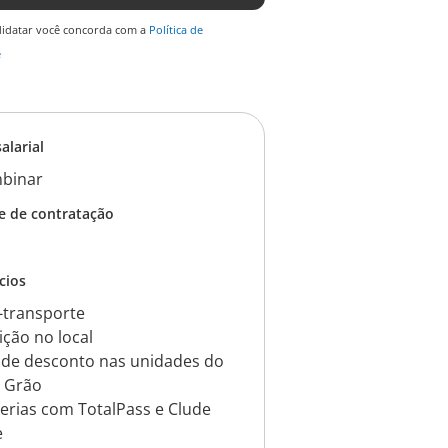
didatar você concorda com a
Política de
e
salarial
binar
e de contratação
cios
e-transporte
ição no local
 de desconto nas unidades do
 Grão
cerias com TotalPass e Clude
e