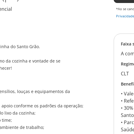
encial
*Ao se can
Privacidad
Faixa 
inha do Santo Grão.
A com
tmo da cozinha e vontade de se
Regim
hecer!
CLT
Benefí
ensílios, louças e equipamentos da
• Val
• Refe
e apoio conforme os padrões da operação;
• 30%
do lixo da cozinha;
Santo
 time;
• Par
ambiente de trabalho;
Saúd