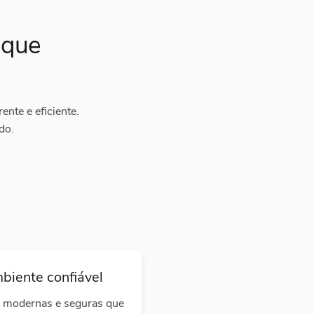
ique
nte e eficiente.
do.
biente confiável
 modernas e seguras que