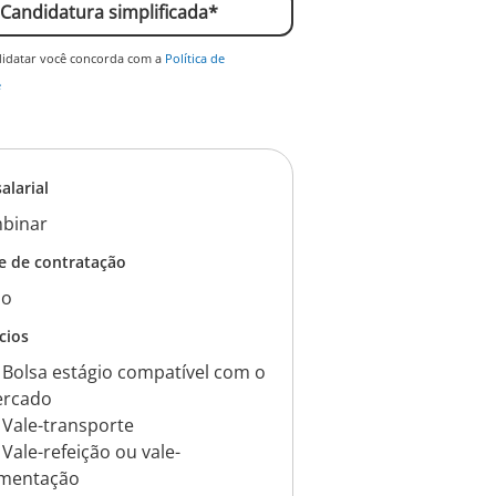
Candidatura simplificada*
didatar você concorda com a
Política de
e
salarial
binar
e de contratação
io
cios
Bolsa estágio compatível com o
rcado
Vale-transporte
Vale-refeição ou vale-
imentação