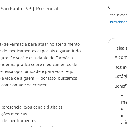
São Paulo - SP | Presencial
*Ao se can
Privacidad
a) de Farmácia para atuar no atendimento
Faixa 
ão de medicamentos especiais e garantindo
A com
uro. Se você é estudante de Farmácia,
ender na prática sobre medicamentos de
Regim
e, essa oportunidade é para você. Aqui,
Estág
 a vida de alguém — por isso, buscamos
 com vontade de crescer.
Benefí
me
(presencial e/ou canais digitais)
rições médicas
ão de medicamentos
al