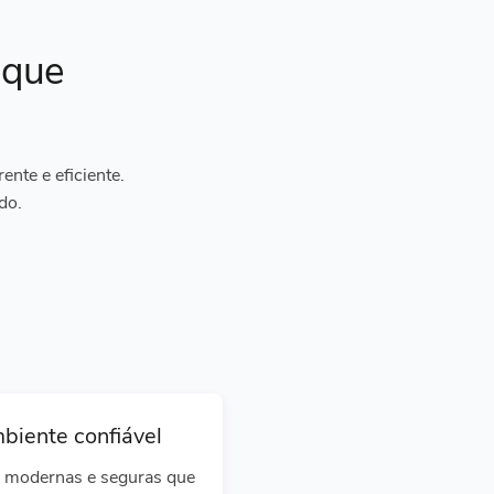
ique
nte e eficiente.
do.
biente confiável
 modernas e seguras que