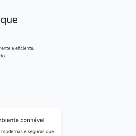
ique
nte e eficiente.
do.
biente confiável
 modernas e seguras que