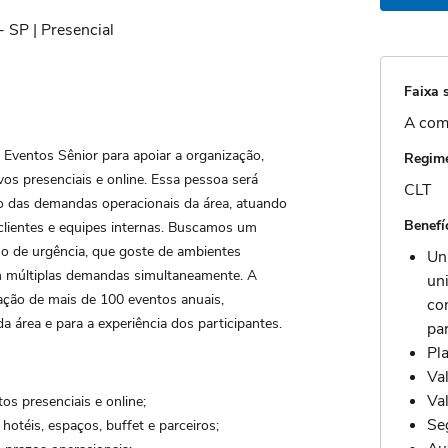
 SP | Presencial
Faixa s
A com
Eventos Sênior para apoiar a organização,
Regime
os presenciais e online. Essa pessoa será
CLT
o das demandas operacionais da área, atuando
Benefí
clientes e equipes internas. Buscamos um
nso de urgência, que goste de ambientes
Un
om múltiplas demandas simultaneamente. A
un
zação de mais de 100 eventos anuais,
co
da área e para a experiência dos participantes.
pa
Pl
Val
Val
os presenciais e online;
Se
hotéis, espaços, buffet e parceiros;