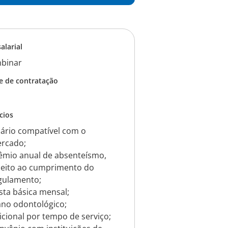
salarial
binar
e de contratação
cios
lário compatível com o
rcado;
êmio anual de absenteísmo,
jeito ao cumprimento do
gulamento;
sta básica mensal;
ano odontológico;
icional por tempo de serviço;