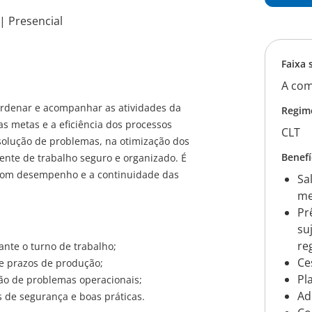
 | Presencial
Faixa 
A com
ordenar e acompanhar as atividades da
Regim
 metas e a eficiência dos processos
CLT
solução de problemas, na otimização dos
Benefí
nte de trabalho seguro e organizado. É
 bom desempenho e a continuidade das
Sa
me
Pr
su
re
nte o turno de trabalho;
Ce
e prazos de produção;
Pl
ção de problemas operacionais;
Ad
 de segurança e boas práticas.