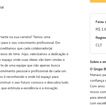
ial
Faixa s
R$ 1.
tante na sua carreira? Temos uma
Regime
e para o seu crescimento profissional. Em
CLT
acreditamos que cada colaborador(a)
sso do time. Aqui, valorizamos a dedicação e
m espaço onde suas ideias são bem-vindas e
Sobre a e
parte de uma equipe que não apenas busca
O Grupo B
olvimento pessoal e profissional de cada um.
Manaus par
ho é reconhecido e onde há espaço para
confiança
onstruir o seu futuro conosco e descubra tudo
Com anos 
ue estimula a excelência e a inovação.
nosso com
para atend
com excelê