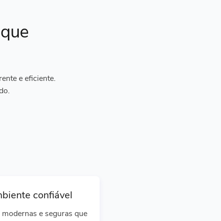
ique
nte e eficiente.
do.
biente confiável
 modernas e seguras que