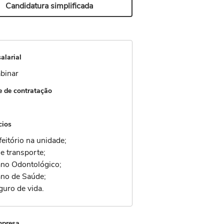
Candidatura simplificada
alarial
binar
 de contratação
cios
feitório na unidade;
e transporte;
ano Odontológico;
ano de Saúde;
guro de vida.
mpresa