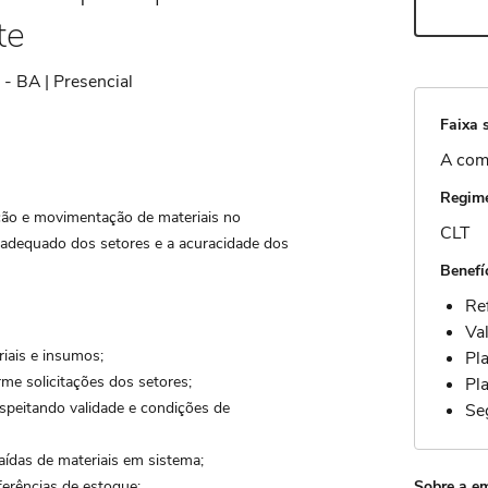
te
- BA | Presencial
Faixa s
A com
Regime
ação e movimentação de materiais no
CLT
 adequado dos setores e a acuracidade dos
Benefí
Re
Val
iais e insumos;
Pl
rme solicitações dos setores;
Pl
espeitando validade e condições de
Se
saídas de materiais em sistema;
ferências de estoque;
Sobre a e