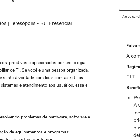
*Ao se cand
s | Teresópolis - RJ | Presencial
Faixa s
A com
cos, proativos e apaixonados por tecnologia
Regime
iliar de TI. Se você é uma pessoa organizada,
CLT
 sente à vontade para lidar com as rotinas
 sistemas e atendimento aos usuários, essa é
Benefí
Pr
A 
in
 resolvendo problemas de hardware, software e
pr
bu
tenção de equipamentos e programas;
de
justes de sistemas internos;