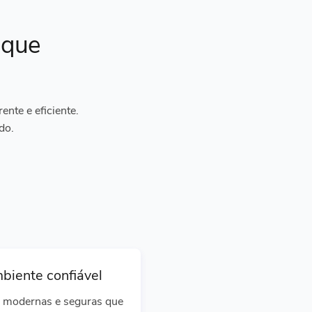
ique
nte e eficiente.
do.
biente confiável
 modernas e seguras que