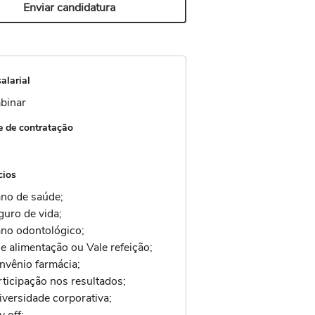
Enviar candidatura
alarial
binar
 de contratação
cios
ano de saúde;
guro de vida;
ano odontológico;
e alimentação ou Vale refeição;
nvênio farmácia;
rticipação nos resultados;
iversidade corporativa;