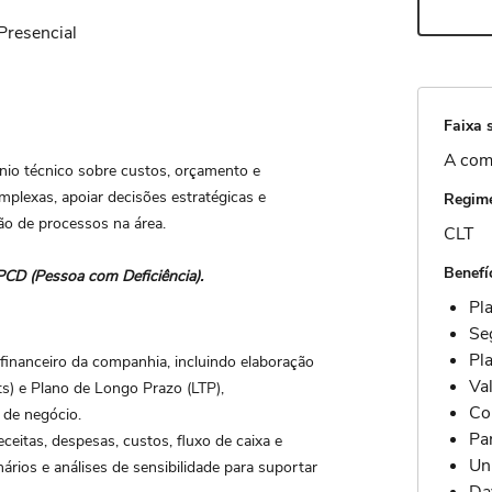
Presencial
Faixa s
A com
nio técnico sobre custos, orçamento e
omplexas, apoiar decisões estratégicas e
Regime
o de processos na área.
CLT
Benefí
PCD (Pessoa com Deficiência).
Pl
Se
Pl
financeiro da companhia, incluindo elaboração
Val
s) e Plano de Longo Prazo (LTP),
Co
 de negócio.
Pa
ceitas, despesas, custos, fluxo de caixa e
Un
rios e análises de sensibilidade para suportar