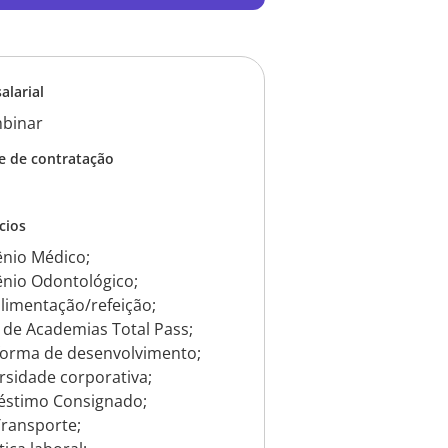
salarial
binar
e de contratação
cios
nio Médico;
nio Odontológico;
alimentação/refeição;
 de Academias Total Pass;
forma de desenvolvimento;
rsidade corporativa;
stimo Consignado;
Transporte;