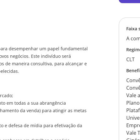
Faixa 
A com
 para desempenhar um papel fundamental
Regim
ovos negócios. Este indivíduo será
CLT
os de maneira consultiva, para alcançar e
Benefí
elecidas.
Convê
Convê
Vale 
rcado;
Plano
nto em todas a sua abrangência
Plata
hamento da venda) para atingir as metas
Unive
Empré
o e defesa de mídia para efetivação da
Vale 