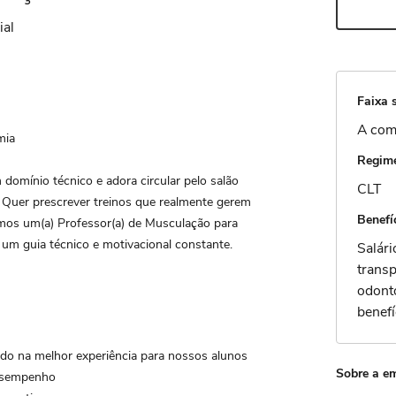
ial
Faixa s
A com
mia
Regime
domínio técnico e adora circular pelo salão
CLT
 Quer prescrever treinos que realmente gerem
Benefí
os um(a) Professor(a) de Musculação para
 um guia técnico e motivacional constante.
Salári
transp
odonto
benefí
ado na melhor experiência para nossos alunos
Sobre a e
desempenho