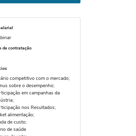
alarial
binar
 de contratação
cios
lário competitivo com o mercado;
nus sobre o desempenho;
rticipação em campanhas da
ústria;
rticipação nos Resultados;
cket alimentação;
uda de custo;
ano de saúde