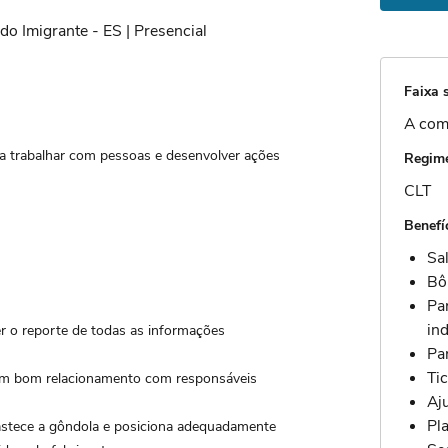
o Imigrante - ES | Presencial
Faixa s
A com
ra trabalhar com pessoas e desenvolver ações
Regime
CLT
Benefí
Sa
Bô
Pa
ind
zer o reporte de todas as informações
Pa
Ti
ar um bom relacionamento com responsáveis
Aj
Pl
bastece a gôndola e posiciona adequadamente