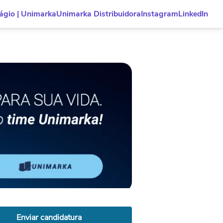
ágio | Unimarka
Unimarka Distribuidora
Instagram
LinkedIn
Enviar candidatura