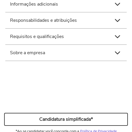
Informações adicionais
-
Responsabilidades e atribuições
Faixa salarial
A combinar
Requisitos e qualificações
TRABALHAR COM SOLDA MIG
Regime de contratação
CLT
Sobre a empresa
ENSINO MÉDIO
Benefícios
-
Ver página da empresa
Candidatura simplificada*
*Ao se candidatar você concorda com a
Política de Privacidade