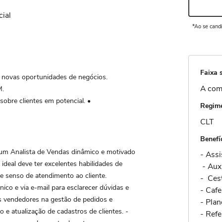
ial
*Ao se cand
Faixa s
ovas oportunidades de negócios.
A com
.
sobre clientes em potencial. •
Regime
CLT
Benefí
 um Analista de Vendas dinâmico e motivado
- Assi
 ideal deve ter excelentes habilidades de
- Aux
e senso de atendimento ao cliente.
- Cest
ico e via e-mail para esclarecer dúvidas e
- Caf
os vendedores na gestão de pedidos e
- Plan
e atualização de cadastros de clientes. -
- Refe