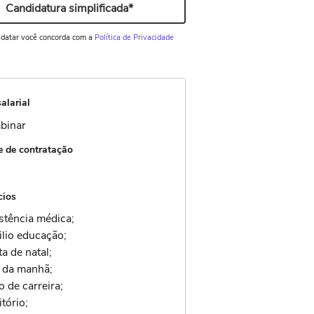
Candidatura simplificada*
idatar você concorda com a
Política de Privacidade
alarial
binar
 de contratação
cios
stência médica;
ilio educação;
a de natal;
e da manhã;
o de carreira;
itório;